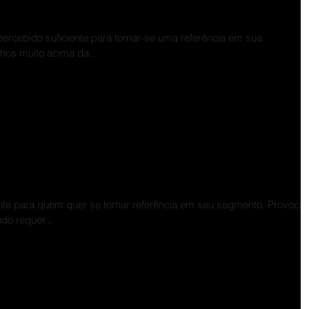
ções
percebido suficiente para tornar-se uma referência em sua
hos muito acima da...
iso, não o que é possível
ente para quem quer se tornar referência em seu segmento. Provocar
o requer...