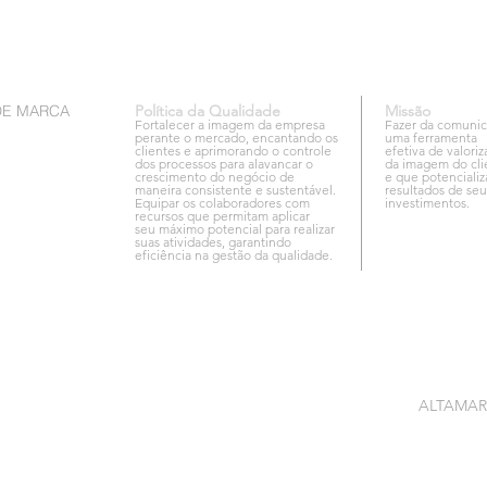
DE MARCA
Política da Qualidade
Missão
Fortalecer a imagem da empresa
Fazer da comuni
perante o mercado, encantando os
uma ferramenta
clientes e aprimorando o controle
efetiva de valori
dos processos para alavancar o
da imagem do cli
crescimento do negócio de
e que potencializ
maneira consistente e sustentável.
resultados de seu
Equipar os colaboradores com
investimentos.
recursos que permitam aplicar
seu máximo potencial para realizar
suas atividades, garantindo
eficiência na gestão da qualidade.
ALTAMARCA