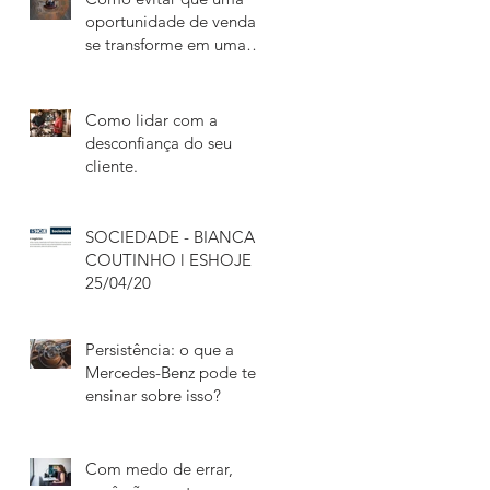
oportunidade de venda
se transforme em uma
grande perda de tempo
Como lidar com a
desconfiança do seu
cliente.
SOCIEDADE - BIANCA
COUTINHO l ESHOJE l
25/04/20
Persistência: o que a
Mercedes-Benz pode te
ensinar sobre isso?
r
Com medo de errar,