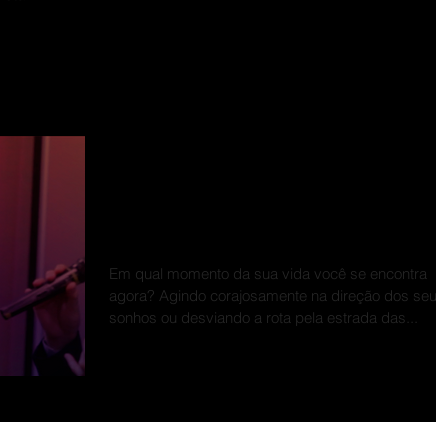
Ou alguém está agindo na
direção do seu progresso, o
está vivendo sob o comand
dos seus medos
Em qual momento da sua vida você se encontra
agora? Agindo corajosamente na direção dos seus
sonhos ou desviando a rota pela estrada das...