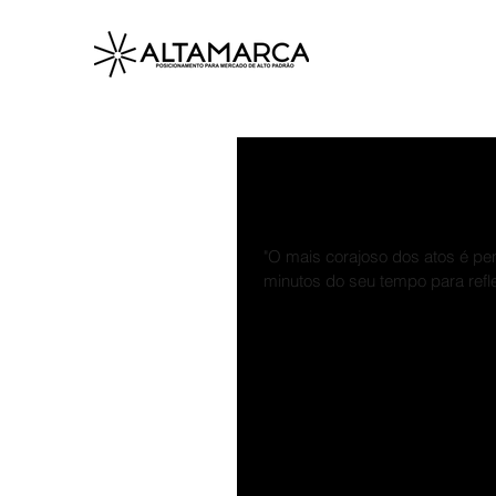
Você acha que ex
empreendedor?
"O mais corajoso dos atos é pe
minutos do seu tempo para reflet
É preciso vigília