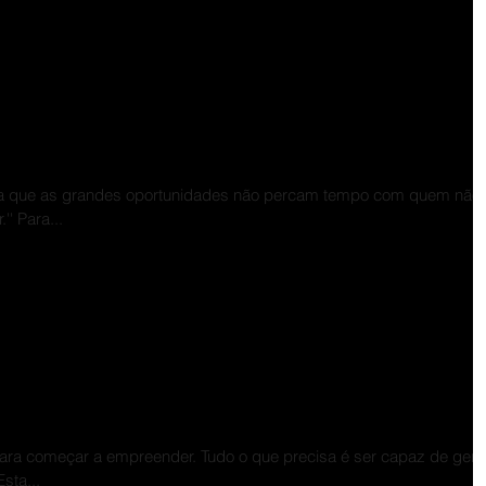
 sucesso nascem dos seus
us sentimentos nascem das suas
 para que as grandes oportunidades não percam tempo com quem não
' Para...
a é ser capaz de gerar valor para si e
para começar a empreender. Tudo o que precisa é ser capaz de gera
Esta...