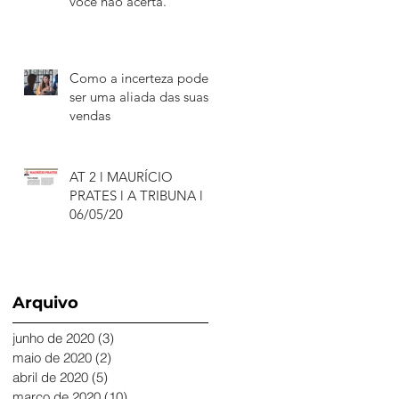
você não acerta.
Como a incerteza pode
ser uma aliada das suas
vendas
AT 2 l MAURÍCIO
u
PRATES l A TRIBUNA l
o
06/05/20
Arquivo
junho de 2020
(3)
3 posts
maio de 2020
(2)
2 posts
abril de 2020
(5)
5 posts
março de 2020
(10)
10 posts