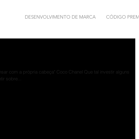
DESENVOLVIMENTO DE MARCA
CÓDIGO PRE
istem dificuldades em seu caminho
nsar com a própria cabeça" Coco Chanel Que tal investir alguns
ir sobre...
 constante para não empreender sob