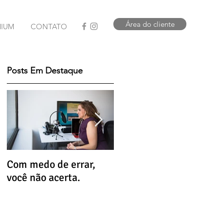
Área do cliente
MIUM
CONTATO
Posts Em Destaque
Com medo de errar,
Que tal uma dose de
você não acerta.
alívio hoje?