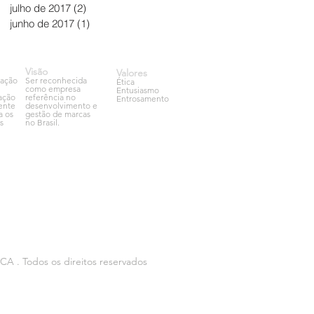
julho de 2017
(2)
2 posts
junho de 2017
(1)
1 post
Visão
Valores
cação
Ser reconhecida
Ética
como empresa
Entusiasmo
zação
referência no
Entrosamento
ente
desenvolvimento e
a os
gestão de marcas
s
no Brasil.
 . Todos os direitos reservados