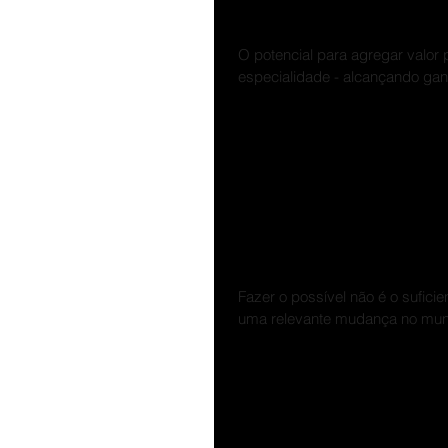
efeito de alucina
O potencial para agregar valor 
especialidade - alcançando gan
Faça o que é prec
Fazer o possível não é o sufici
uma relevante mudança no mund