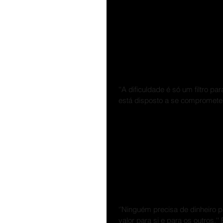
Suas atitudes de
sentimentos e se
verdades
''A dificuldade é só um filtro
está disposto a se comprometer.'
Tudo o que precis
para outros
‘’Ninguém precisa de dinheiro 
valor para si e para os outros.'' 