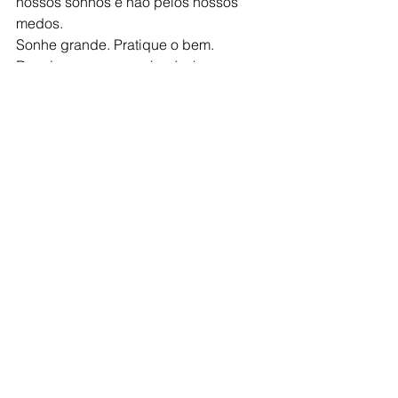
nossos sonhos e não pelos nossos 
medos.
Sonhe grande. Pratique o bem. 
Desejo uma semana incrível para 
você. Vamos em frente.
Comentários
Escreva um comentário
Posts Em Destaque