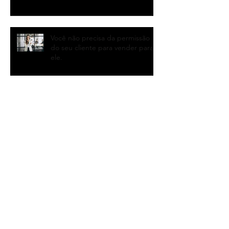
O inimigo que você não pode
confrontar
Você não precisa da permissão
do seu cliente para vender para
ele.
Como evitar que uma
oportunidade de venda se
transforme em uma grande
perda de tempo
Como lidar com a desconfiança
do seu cliente.