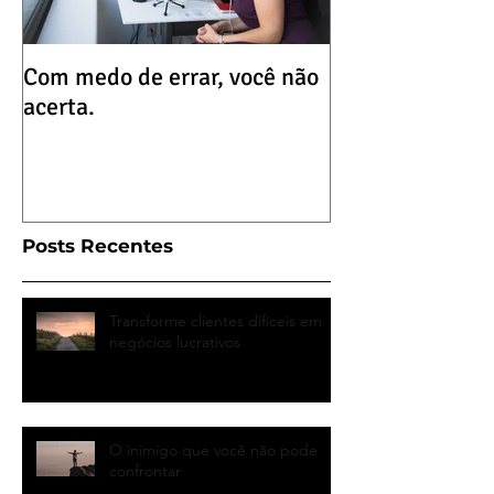
Com medo de errar, você não
Que tal uma dos
acerta.
hoje?
Posts Recentes
Transforme clientes difíceis em
negócios lucrativos