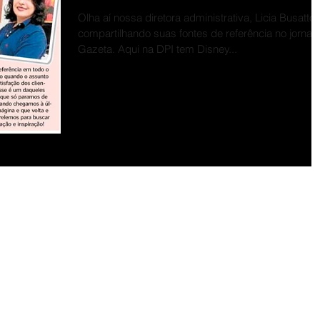
Olha aí nossa diretora administrativa, Licia Busatto,
compartilhando suas fontes de referência no jornal 
Gazeta. Aqui na DPI tem Disney...