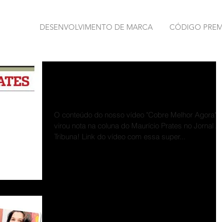
DESENVOLVIMENTO DE MARCA
CÓDIGO PRE
Coluna Maurício Prates - A
Tribuna
O conteúdo do nosso vídeo "Cobre Melhor Agora"
virou nota na coluna do Maurício Prates no Jornal A
Tribuna! Link do vídeo com essa super...
O que estou lendo - A Gazet