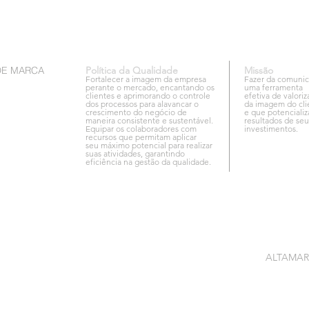
DE MARCA
Política da Qualidade
Missão
Fortalecer a imagem da empresa
Fazer da comuni
perante o mercado, encantando os
uma ferramenta
clientes e aprimorando o controle
efetiva de valori
dos processos para alavancar o
da imagem do cli
crescimento do negócio de
e que potencializ
maneira consistente e sustentável.
resultados de seu
Equipar os colaboradores com
investimentos.
recursos que permitam aplicar
seu máximo potencial para realizar
suas atividades, garantindo
eficiência na gestão da qualidade.
ALTAMARCA