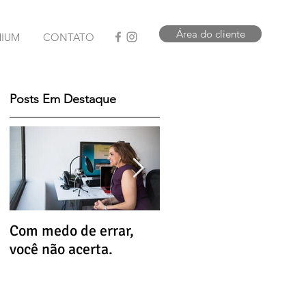
Área do cliente
MIUM
CONTATO
Posts Em Destaque
Com medo de errar,
Que tal uma dose de
você não acerta.
alívio hoje?
a