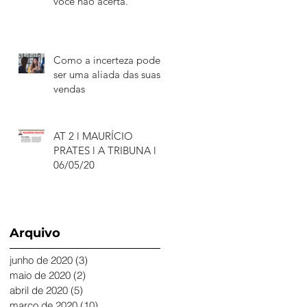
você não acerta.
Como a incerteza pode
ser uma aliada das suas
vendas
AT 2 l MAURÍCIO
PRATES l A TRIBUNA l
06/05/20
Arquivo
junho de 2020
(3)
3 posts
maio de 2020
(2)
2 posts
abril de 2020
(5)
5 posts
março de 2020
(10)
10 posts