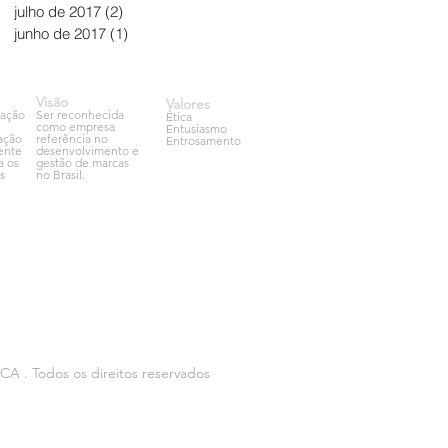
julho de 2017
(2)
2 posts
junho de 2017
(1)
1 post
Visão
Valores
cação
Ser reconhecida
Ética
como empresa
Entusiasmo
zação
referência no
Entrosamento
ente
desenvolvimento e
a os
gestão de marcas
s
no Brasil.
 . Todos os direitos reservados