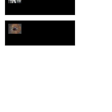
do seu cliente para vender para
ele.
Como evitar que uma
oportunidade de venda se
transforme em uma grande
perda de tempo
Como lidar com a desconfiança
do seu cliente.