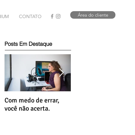
Área do cliente
MIUM
CONTATO
Posts Em Destaque
Com medo de errar,
Que tal uma dose de
você não acerta.
alívio hoje?