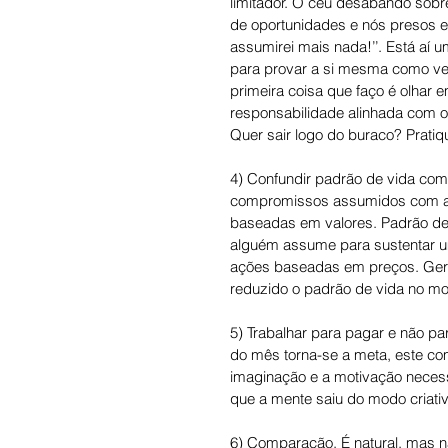
limitador. O céu desabando sobr
de oportunidades e nós presos em
assumirei mais nada!’’. Está aí 
para provar a si mesma como ver
primeira coisa que faço é olhar
responsabilidade alinhada com o 
Quer sair logo do buraco? Pratiq
4) Confundir padrão de vida com
compromissos assumidos com aqu
baseadas em valores. Padrão de
alguém assume para sustentar u
ações baseadas em preços. Geral
reduzido o padrão de vida no mo
5) Trabalhar para pagar e não par
do mês torna-se a meta, este co
imaginação e a motivação necess
que a mente saiu do modo criati
6) Comparação. É natural, mas n