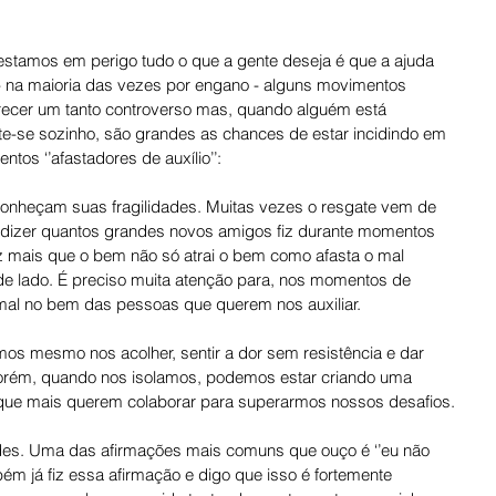
estamos em perigo tudo o que a gente deseja é que a ajuda 
- na maioria das vezes por engano - alguns movimentos 
recer um tanto controverso mas, quando alguém está 
te-se sozinho, são grandes as chances de estar incidindo em 
os ‘’afastadores de auxílio’’:
 conheçam suas fragilidades. Muitas vezes o resgate vem de 
izer quantos grandes novos amigos fiz durante momentos 
ez mais que o bem não só atrai o bem como afasta o mal 
 lado. É preciso muita atenção para, nos momentos de 
mal no bem das pessoas que querem nos auxiliar.
os mesmo nos acolher, sentir a dor sem resistência e dar 
Porém, quando nos isolamos, podemos estar criando uma 
 que mais querem colaborar para superarmos nossos desafios.
ades. Uma das afirmações mais comuns que ouço é ‘’eu não 
m já fiz essa afirmação e digo que isso é fortemente 