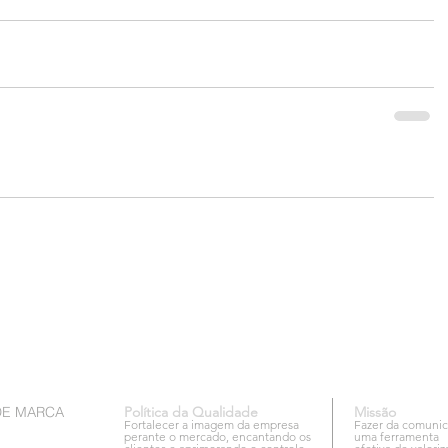
DE MARCA
Política da Qualidade
Missão
Fortalecer a imagem da empresa
Fazer da comuni
perante o mercado, encantando os
uma ferramenta