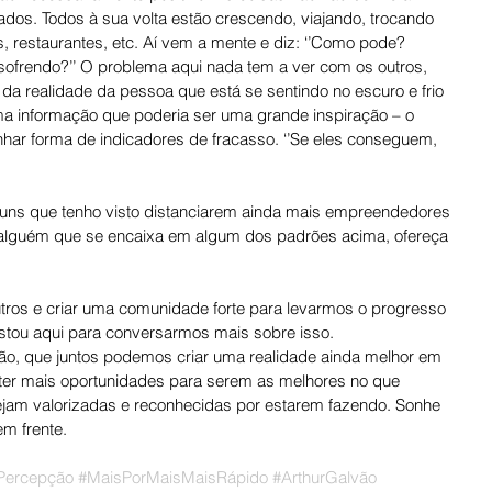
dos. Todos à sua volta estão crescendo, viajando, trocando 
as, restaurantes, etc. Aí vem a mente e diz: ‘’Como pode? 
sofrendo?’’ O problema aqui nada tem a ver com os outros, 
 da realidade da pessoa que está se sentindo no escuro e frio 
ma informação que poderia ser uma grande inspiração – o 
har forma de indicadores de fracasso. ‘’Se eles conseguem, 
uns que tenho visto distanciarem ainda mais empreendedores 
alguém que se encaixa em algum dos padrões acima, ofereça 
utros e criar uma comunidade forte para levarmos o progresso 
Estou aqui para conversarmos mais sobre isso.
ão, que juntos podemos criar uma realidade ainda melhor em 
er mais oportunidades para serem as melhores no que 
am valorizadas e reconhecidas por estarem fazendo. Sonhe 
m frente.
Percepção
#MaisPorMaisMaisRápido
#ArthurGalvão