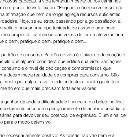
e nossas cabeças, a vida tentando mostrar outros caminhos 
 um ponto de vista fixado. ‘’Enquanto não resolver isso, não 
uma afirmação que nem de longe agrega recursos suficientes 
dadeira. Hoje, se eu estou passando por algo desafiador, a 
 em volta e buscar uma oportunidade de assumir uma nova 
meu propósito, na maioria das vezes de forma até voluntária. 
ue o bem, pratique o bem, pratique o bem...
 padrão de consumo. Padrão de vida é o nível de dedicação e 
ilo que alguém considera que edifica sua vida. São ações 
 consumo é o nível de dedicação e compromissos que 
ma determinada realidade de compras para consumo. São 
mente por culpa, raiva, medo ou tristeza, muita gente tem 
mento em que mais precisam fortalecer valores.
a ganhar. Quando a dificuldade é financeira e o boleto no final 
mportamento esconde o perigo iminente de anular a ousadia, a 
árias para devolver seu potencial de expansão. É um sinal de 
vo para o modo defensivo.
ão necessariamente positivo. As coisas não vão bem e a 