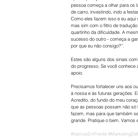
pessoa começa a olhar para os la
de carro, investindo, indo a fest
Como eles fazem isso e eu aqui 
mas sim com o filtro de tradução
quartinho da dificuldade. A mes
sucesso do outro - começa a gan
por que eu não consigo?’’.
Estes são alguns dos sinais com
do progresso. Se você conhece 
apoio.
Precisamos fortalecer uns aos o
à nossa e às futuras gerações. 
Acredito, do fundo do meu coraç
que as pessoas possam não só t
fazem, mas para que também sej
grande. Pratique o bem. Vamos e
#VamosEmFrente
#MarketingDe