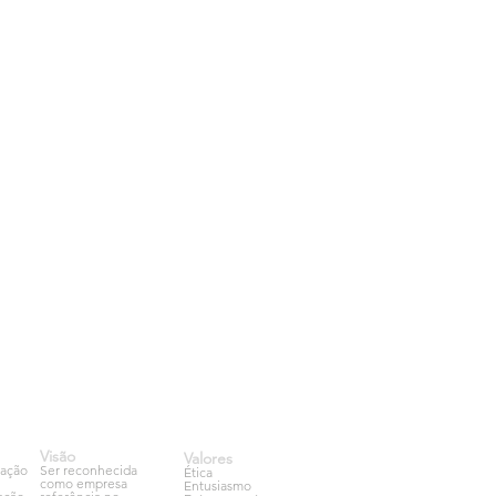
Visão
Valores
cação
Ser reconhecida
Ética
como empresa
Entusiasmo