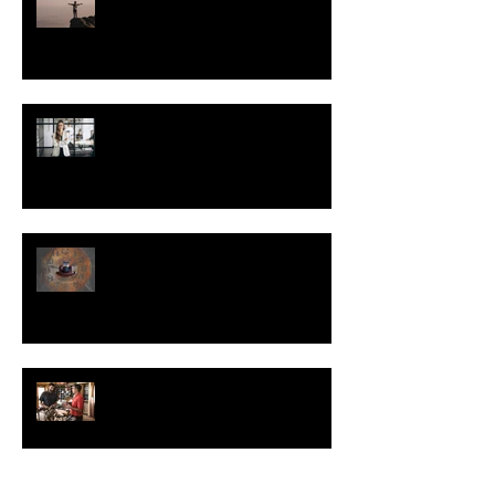
O inimigo que você não pode
confrontar
Você não precisa da permissão
do seu cliente para vender para
ele.
Como evitar que uma
oportunidade de venda se
transforme em uma grande
perda de tempo
Como lidar com a desconfiança
do seu cliente.