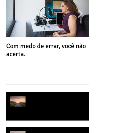
Com medo de errar, você não
Que tal uma dos
acerta.
hoje?
Transforme clientes difíceis em
negócios lucrativos