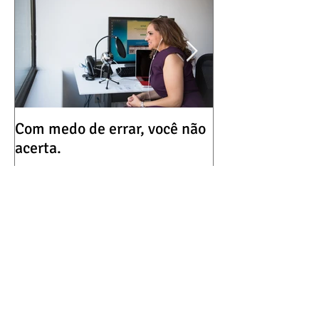
Com medo de errar, você não
Que tal uma dos
acerta.
hoje?
Transforme clientes difíceis em
negócios lucrativos