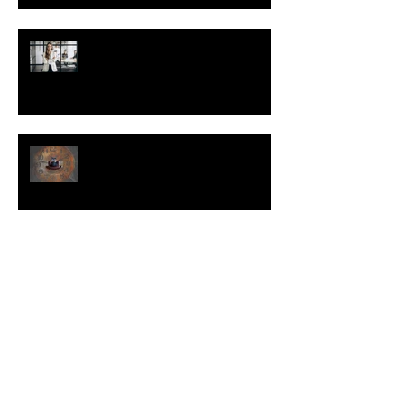
Você não precisa da permissão
do seu cliente para vender para
ele.
Como evitar que uma
oportunidade de venda se
transforme em uma grande
perda de tempo
Como lidar com a desconfiança
do seu cliente.