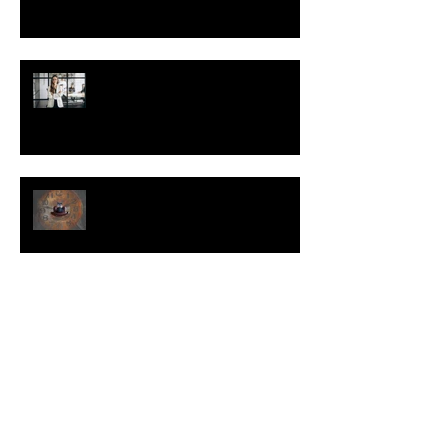
Você não precisa da permissão
do seu cliente para vender para
ele.
Como evitar que uma
oportunidade de venda se
transforme em uma grande
perda de tempo
Como lidar com a desconfiança
do seu cliente.