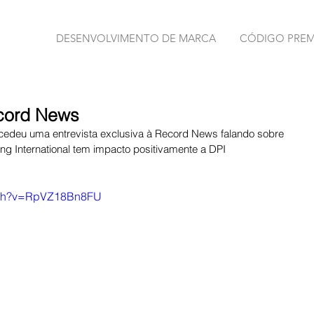
DESENVOLVIMENTO DE MARCA
CÓDIGO PRE
ecord News
oncedeu uma entrevista exclusiva à Record News falando sobre 
g International tem impacto positivamente a DPI 
atch?v=RpVZ18Bn8FU