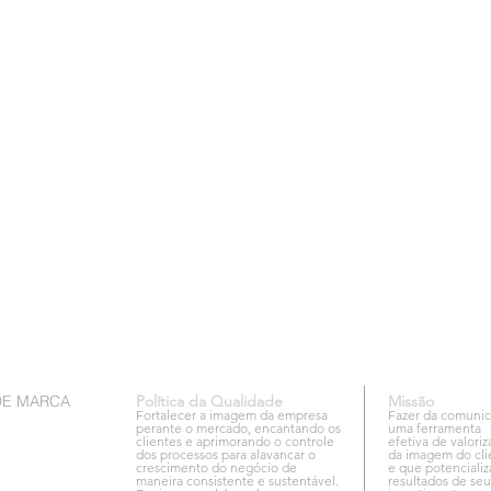
DE MARCA
Política da Qualidade
Missão
Fortalecer a imagem da empresa
Fazer da comuni
perante o mercado, encantando os
uma ferramenta
clientes e aprimorando o controle
efetiva de valori
dos processos para alavancar o
da imagem do cli
crescimento do negócio de
e que potencializ
maneira consistente e sustentável.
resultados de seu