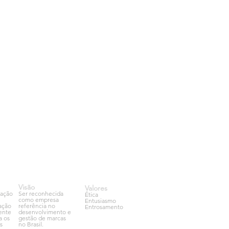
Visão
Valores
cação
Ser reconhecida
Ética
como empresa
Entusiasmo
zação
referência no
Entrosamento
ente
desenvolvimento e
a os
gestão de marcas
s
no Brasil.