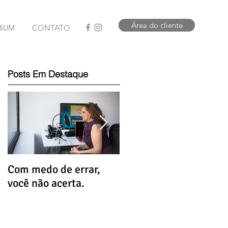
Área do cliente
MIUM
CONTATO
Posts Em Destaque
Com medo de errar,
Que tal uma dose de
você não acerta.
alívio hoje?